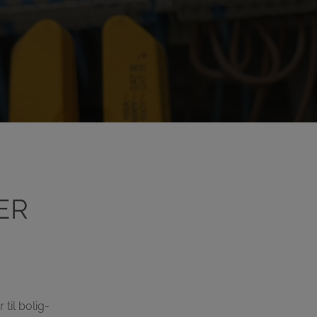
ER
til bolig-