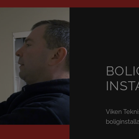
BOLI
INST
Viken Tekni
boliginstal