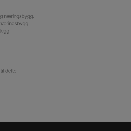
 og næringsbygg.
ag/næringsbygg,
legg.
.
il dette.