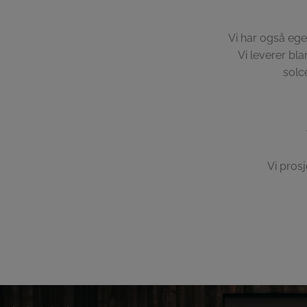
Vi har også ege
Vi leverer bla
solc
Vi prosj