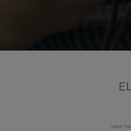
E
Viken Tek