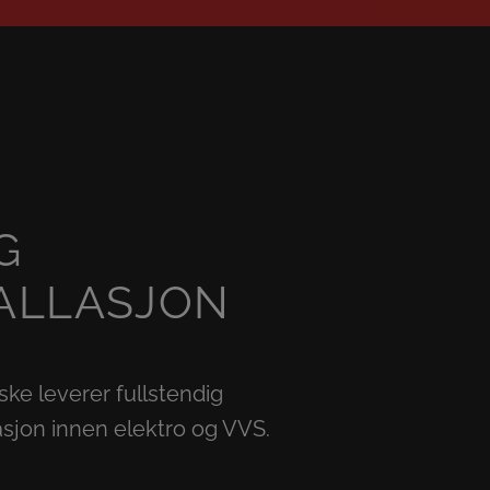
G
ALLASJON
ske leverer fullstendig
lasjon innen elektro og VVS.