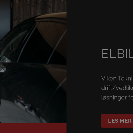
ELBI
Viken Tekni
drift/vedli
løsninger fo
LES MER