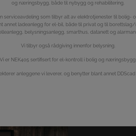
og næringsbygg, både til nybygg og rehabilitering.
n serviceavdeling som tilbyr alt av elektrotjenester til bolig-
nt annet ladeanlegg for el-bil, både til privat og til borettsl
elleanlegg, belysningsanlegg, smarthus, datanett og alarman
Vi tilbyr også rådgiving innenfor belysning.
Vi er NEK405 sertifisert for el-kontroll i bolig og næringsbygg
ekterer anleggene vi leverer, og benytter blant annet DDScad t