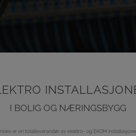
LEKTRO INSTALLASJON
I BOLIG OG NÆRINGSBYGG
niske er en totalleverandør av elektro- og EKOM installasjoner 