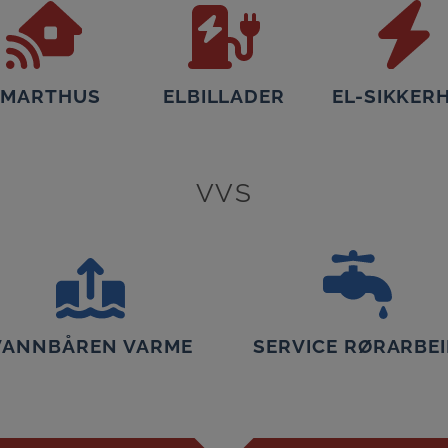
SMARTHUS
ELBILLADER
EL-SIKKER
VVS
VANNBÅREN VARME
SERVICE RØRARBE