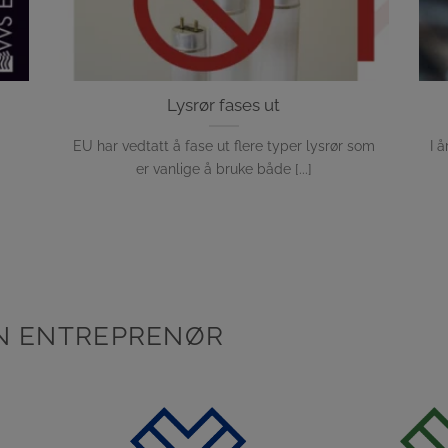
Lysrør fases ut
EU har vedtatt å fase ut flere typer lysrør som
I 
er vanlige å bruke både [...]
KEN ENTREPRENØR