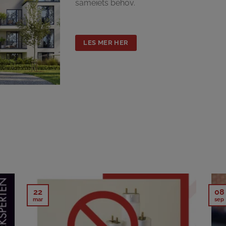
sameiets behov.
LES MER HER
22
08
mar
sep