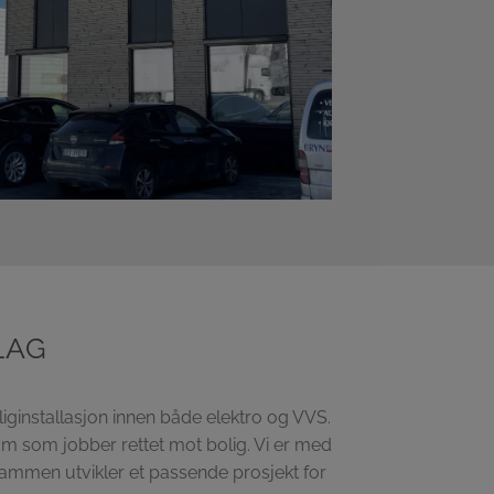
LAG
liginstallasjon innen både elektro og VVS.
eam som jobber rettet mot bolig. Vi er med
i sammen utvikler et passende prosjekt for