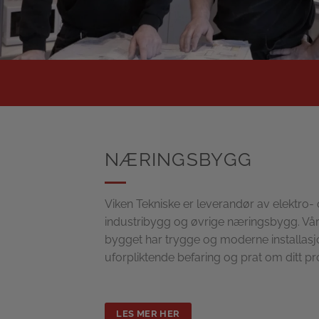
NÆRINGSBYGG
Viken Tekniske er leverandør av elektro- 
industribygg og øvrige næringsbygg. Vår
bygget har trygge og moderne installasjon
uforpliktende befaring og prat om ditt pr
LES MER HER