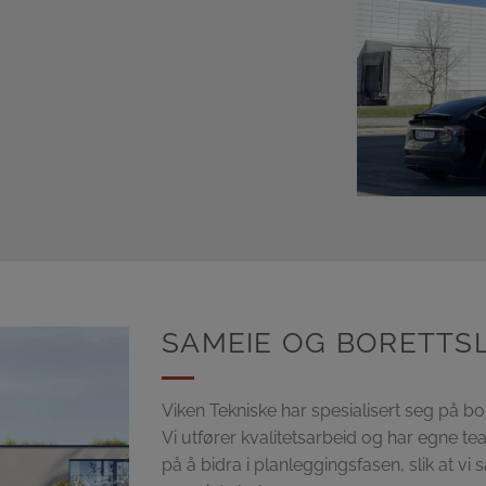
SAMEIE OG BORETTS
Viken Tekniske har spesialisert seg på bo
Vi utfører kvalitetsarbeid og har egne t
på å bidra i planleggingsfasen, slik at v