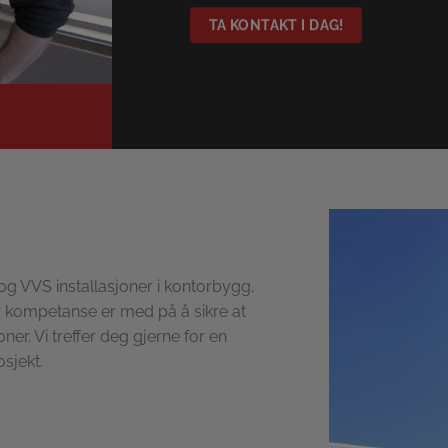
TA KONTAKT I DAG!
og VVS installasjoner i kontorbygg,
 kompetanse er med på å sikre at
er. Vi treffer deg gjerne for en
osjekt.