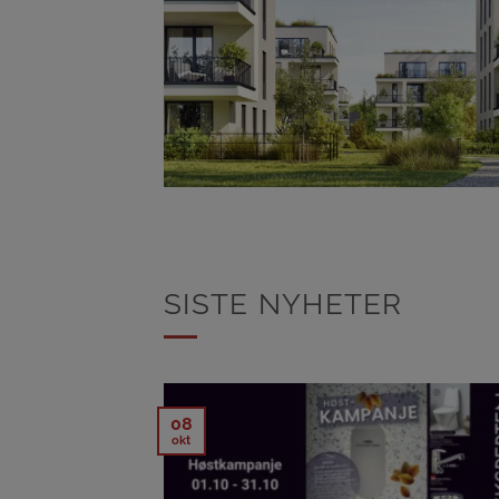
SISTE NYHETER
08
okt